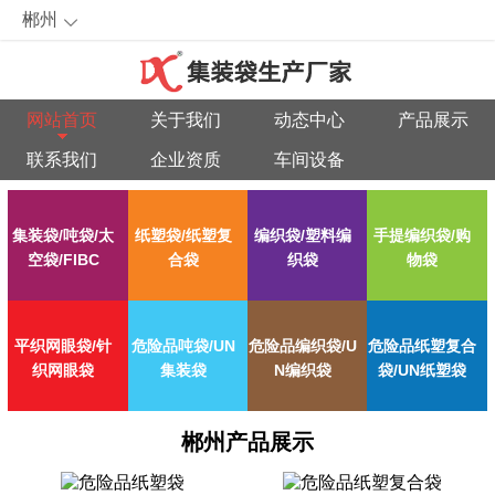
郴州
网站首页
关于我们
动态中心
产品展示
联系我们
企业资质
车间设备
集装袋/吨袋/太
纸塑袋/纸塑复
编织袋/塑料编
手提编织袋/购
空袋/FIBC
合袋
织袋
物袋
平织网眼袋/针
危险品吨袋/UN
危险品编织袋/U
危险品纸塑复合
织网眼袋
集装袋
N编织袋
袋/UN纸塑袋
郴州产品展示